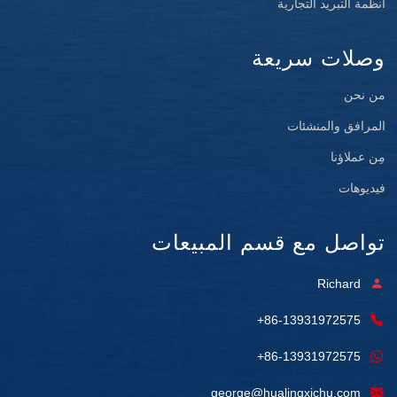
أنظمة التبريد التجارية
وصلات سريعة
من نحن
المرافق والمنشئات
مِن عملاؤنا
فيديوهات
تواصل مع قسم المبيعات
Richard
+86-13931972575
+86-13931972575
george@hualingxichu.com