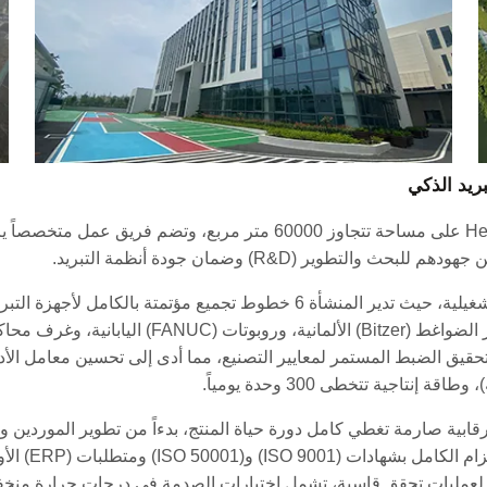
بريد الذكي
ر الإشارة إلى أن Zhongxue تتبع معايير رقابية صارمة تغطي كامل دورة حياة المنتج، بدءاً من ت
التشغيلية واخ