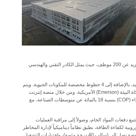
تمتد القاعدة الإنتاجية للمصنع التابع لمجموعتنا في مدينة Hefei على مساحة تتجاوز 60000 متر مربع، وتضم فريق عمل متخصصاً يزيد عن 200 موظف، حيث يمثل الكادر التقني والهندسي
كما تجمع عملياتنا التصنيعية بين الأتمتة الكاملة والمرونة التشغيلية، حيث تدير المنشأة 6 خطوط تجميع مؤتمتة بالكامل لأجهزة التبريد، بالإضافة إلى 4 خطوط مخصصة للمكونات الحيوية. ويتم
تشغيل أكثر من 50 نظاماً تقنياً متقدماً، تشمل منصات اختبار الضواغط (Bitzer) الألمانية، وروبوتات (FANUC) اليابانية، وغرف محاكاة البيئة (Emerson) الأمريكية. ومن خلال منصة إنترنت
صناعية متطورة، يتم جمع بيانات الإنتاج في الوقت الفعلي لتحقيق الضبط المستمر لمعايير التصنيع، مما أدى إلى تحسين معامل الأداء (COP) بنسبة 18 بالمائة عن متوسطات الصناعة، مع
طوير الموردين وتتبع دفعات المواد الخام، وصولاً إلى مراقبة العمليات
تبارات تقادم أو شيخوخة المنتج النهائية. وبالالتزام الكامل بشهادات (ISO 9001) و(ISO 50001) ومتطلبات (ERP) الأوروبية لكفاءة الطاقة، نطبق نظاماً ديناميكياً لإدارة المخاطر
على أكثر من 150 مورداً معتمداً. كما تخضع المواد الأساسية لعمليات تحقق قاسية، تشمل اختبارات الصدمة في درجات حرارة منخفضة تصل إلى (سالب 40 درجة مئوية)، واختبارات التشغيل