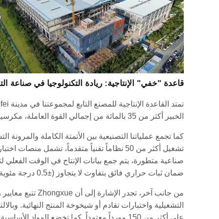
قاعدة "خفي" الإنتاجية: ريادة التكنولوجيا في صناعة الت
الخبير أكثر من 35 بالمائة من إجمالي القوة العاملة، مكرسين جهودهم للبحث والتطوير (R&D) وضمان جودة أنظمة التبريد.
ضمان ثبات حراري فائق بتفاوت لا يتجاوز (±0.5 درجة مئوية)، وطاقة إنتاجية تتخطى 300 وحدة يومياً.
من جانب آخر، تجد