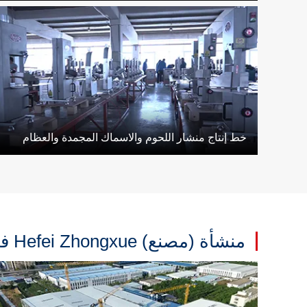
خط إنتاج منشار اللحوم والاسماك المجمدة والعظام
منشأة (مصنع) Hefei Zhongxue في Hefei