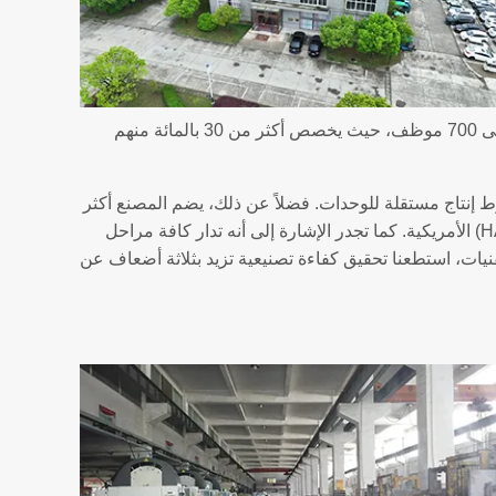
يمتد مصنع شركة Hualing الواقع في مدينة مانشان (Ma’anshan) على مساحة تتجاوز 180000 متر مربع، وتضم فريق عمل يتخطى 700 موظف، حيث يخصص أكثر من 30 بالمائة منهم
ع نظام إنتاج متكامل بعيداً عن الورش المنعزلة، حيث تعمل 12 خط تجميع نهائي مؤتمت بالكامل، إلى جانب 8 خطوط إنتاج مستقلة للوحدات. فضلاً عن ذلك، يضم المصنع أكثر
من 100 آلة فائقة الدقة، تشمل أنظمة القطع بالليزر السويسرية، ومعدات التثقيب الرقمي (CNC) الإيطالية، ومراكز التصنيع (HAAS) الأمريكية. كما تجدر الإشارة إلى أنه تدار كافة مراحل
إلى التجميع النهائي- مع الحفاظ على تفاوتات أبعاد لا تتعدى 0.01 مم. وبفضل هذه التقنيات، استطعنا تحقيق كفاءة تصنيعية تزيد بثلاثة أضعاف عن