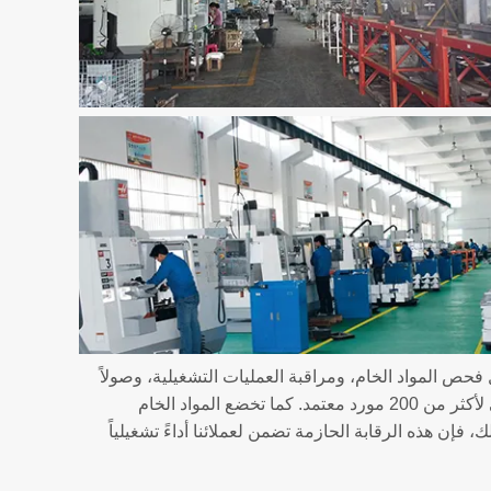
 فحص المواد الخام، ومراقبة العمليات التشغيلية، وصولاً
إلى الاعتماد النهائي للمنتج. ولذا، فإننا نعتز بحصولنا على شهادتي الآيزو (ISO 9001) و(ISO 14001)، مع تطبيق نظام تقييم ديناميكي لأكثر من 200 مورد معتمد. كما تخضع المواد الخام
لك، فإن هذه الرقابة الحازمة تضمن لعملائنا أداءً تشغيلياً