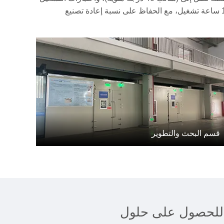
المستمر لمدة 500 ساعة دون توقف. وقد أثمرت هذه الدقة الهندسية عن رفع متوسط الوقت بين الأعطال (MTBF) ليتجاوز 15000 ساعة تشغيل، مع الحفاظ على نسبة إعادة تصنيع
قسم البحث والتطوير
نا للحصول على حلول