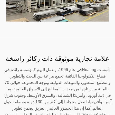
علامة تجارية موثوقة ذات ركائز راسخة
تأسست Hualingفي عام 1996، وتعمل اليوم كمؤسسة رائدة في
قطاع التكنولوجيا الفائقة، تجمع ببراعة بين البحث والتطوير،
والتصنيع المتطور، والمبيعات الدولية. وتوجه المجموعة حوالي 70
بالمائة من إنتاجها من معدات المطابخ إلى الأسواق العالمية، بما
في ذلك أوروبا، وأمريكا الشمالية، والشرق الأوسط، وجنوب شرق
آسيا، وأفريقيا، لتصل منتجاتنا إلى أكثر من 130 دولة ومنطقة حول
العالم. كما إن هذا الحضور العالمي العريق يضمن تطوير
منتجات(Hualing) لتلبي بدقة المتطلبات الفنية والمعايير المتنوعة