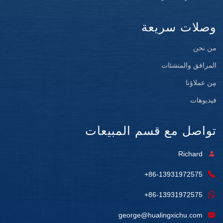
وصلات سريعة
من نحن
المرافق والمنشئات
مِن عملاؤنا
فيديوهات
تواصل مع قسم المبيعات
Richard
+86-13931972575
+86-13931972575
george@hualingxichu.com