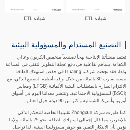
شهادة ETL
شهادة ETL
التصنيع المستدام والمسؤولية البيئية
تعتمد منشآتنا الإنتاجية نهجاً تصنيعياً منخفض الكربون وعالي
الكفاءة، يساهم بفاعلية في دفع عجلة التطوير التقني في الصناعة.
ولذا، فقد نجحت شركتنا Hualing في خفض استهلاك الطاقة
بنسبة تقارب 30 بالمائة من خلال ترقية أنظمة التصنيع الذكي، مع
الالتزام الصارم بالمتطلبات البيئية الألمانية (LFGB) ومعايير
(BSCI) للمسؤولية الاجتماعية. وتنتشر معداتنا اليوم في أسواق
أوروبا وأمريكا الشمالية وأكثر من 90 دولة حول العالم.
كما طورت شركة Zhongxue تقنيتها الخاصة للتحكم الذكي
بالإنفرتر، مما قلل إجمالي استهلاك الطاقة بنحو 25 بالمائة. ولإننا
نؤمن بأن الابتكار التقني هو جوهر مسؤوليتنا البيئية، لذا نواصل