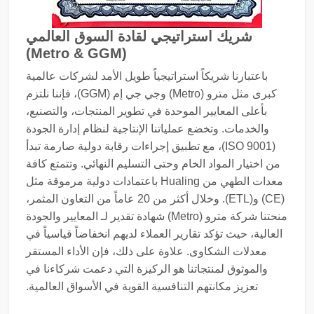
شريك استراتيجي لقادة السوق العالمي
(Metro & GGM)
باعتبارنا شريكاً استراتيجياً طويل الأمد لشركات عالمية
كبرى مثل مترو (Metro) وجي جي إم (GGM)، فإننا نلتزم
بأعلى المعايير الموحدة في تطوير المنتجات، والتصنيع،
والخدمات. وتخضع عملياتنا الإنتاجية لنظام إدارة الجودة
(ISO 9001)، مع تطبيق إجراءات رقابة دولية صارمة تبدأ
من اختيار المواد الخام وحتى التسليم النهائي. وتتمتع كافة
معدات الطهي من Hualing باعتمادات دولية مرموقة مثل
(CE) و(ETL). وخلال أكثر من 20 عاماً من التعاون المثمر،
منحتنا شركة مترو (Metro) شهادة تقدير لـ المعايير والجودة
العالية، حيث تؤكد تقارير العملاء لديهم انخفاضاً قياسياً في
معدلات الشكاوى. علاوة على ذلك، فإن الأداء المستقر
والموثوق لمنتجاتنا هو الركيزة التي دعمت شركاءنا في
تعزيز مكانتهم التنافسية القوية في الأسواق العالمية.