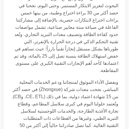
البحوث لتعزيز الابتكار المستمر. وحتى اليوم، نجحنا في
حصد أكثر من 30 براءة اختراع وطنية، من بينها خمس
براءات اختراع لابتكارات حصرية، بالإضافة إلى مشاركتنا
الفاعلة في صياغة ستة معايير صناعية، تشمل مواصفات
حدود كفاءة الطاقة وتصنيف معدات التبريد التجاري. وتُعد
تقنية التحكم الذكي في درجة الحرارة بالإنفرتر، التي
طورناها بشكل مستقل إنجازاً تقنياً بارزاً؛ حيث تساهم في
خفض استهلاك الطاقة بنسبة تصل إلى 25 بالمائة، وقد تم
اعتمادها كأحد أهم الإنجازات التقنية الكبرى على مستوى
المقاطعة.
وبفضل الأداء الموثوق لمنتجاتنا ودعم الخدمات المحلية
المباشر، نجحت معدات شركة (Zhongxue) في حصد أكثر
من 15 شهادة اعتماد دولية، بما في ذلك (CE، ETL، وCB).
وتُعتمد حلولنا اليوم في كبرى سلاسل المطاعم، وقطاع
تجارة الأغذية الطازجة، والخدمات اللوجستية لسلاسل
التبريد الطبي، وغيرها من القطاعات ذات المتطلبات
التقنية العالية. كما تصل صادراتنا حالياً إلى أكثر من 50