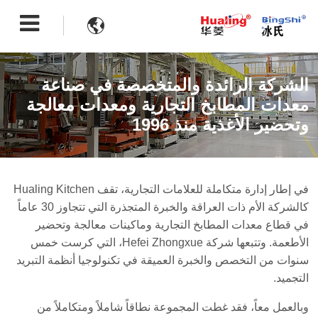

الشركة الرائدة والمتخصصة في صناعة
معدات المطابخ التجارية ومعدات معالجة
وتحضير الأغذية منذ 1996
في إطار إدارة متكاملة للعلامات التجارية، تقف Hualing Kitchen
كالشركة الأم ذات العراقة والخبرة المتجذرة التي تتجاوز 30 عاماً
في قطاع معدات المطابخ التجارية وماكينات معالجة وتحضير
الأطعمة. وتتبعها شركة Hefei Zhongxue، التي كرست خمس
سنوات من التخصص والخبرة العميقة في تكنولوجيا أنظمة التبريد
التجميد.
وبالعمل معاً، فقد غطت المجموعة نطاقاً شاملاً ومتكاملاً من