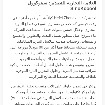
العلامة التجارية للتصدير: سينوكوول
SinoKooool
تُعد شركة Hefei Zhongxue كياناً شاباً وطموحاً، نجح في
وقت قياسي كمتخصص متسارع النمو في قطاع التبريد
التجاري. وخلال خمس سنوات فقط، استطاعت الشركة
بناء نموذج عمل متطور يشمل البحث والتطوير، والتصنيع،
والمبيعات، وخدمات هندسة سلاسل التبريد المتكاملة.
وتضم تشكيلة منتجاتنا فيها أكثر من 80 موديلاً موزعة على
أربع فئات رئيسية، تشمل المجمدات التجارية، وطاولات
العمل المبردة، وماكينات صنع الثلج، وأنظمة التجميد
السريع. وتتوسع هذه الحلول لتشمل أنظمة مخصصة وذكية
لمراقبة سلاسل التبريد، وحلول التخزين البارد الموفرة
للطاقة والمصممة خصيصاً للمطابخ المركزية.
نرتكز في تطوير حلولنا على ثلاث منصات بحثية رائدة، من
بينها مركز تكنولوجيا المؤسسات المعتمد محلياً، ومركز
أبحاث هندسة معدات سلاسل التبريد في مقاطعة (Anhui).
كما نحافظ على تعاون وثيق مع كبرى الجامعات ومعاهد