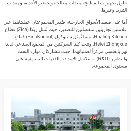
حلول تجهيزات المطابخ، معدات معالجة وتحضير الأغذية، ومعدات
التبريد وغيرها.
أما على صعيد الأسواق الخارجية، فتُدير المجموعتان عمليتاهما عبر
علامتين تجاريتين منفصلتين للتصدير، حيث تُمثل زيكا (Zica) قطاع
Hualing Kitchen، بينما تُمثل سينوكول (SinoKooool) قطاع
Hefei Zhongxue. وتتخذ كلتا الشركتين من المجمع الصناعي لدلتا
نهر يانغتسي مركزاً لعملياتهما، حيث تتشاركان موارد البحث
والتطوير (R&D)، وسلاسل الإمداد، والقدرات التسويقية على
مستوى المجموعة.