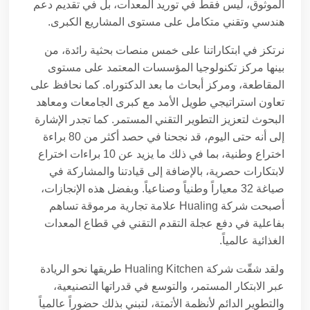
الموثوق، ليس فقط في توريد المعدات، بل في تقديم دعم
هندسي وتقني متكامل على مستوى المشاريع الكبرى.
نرتكز في ابتكاراتنا على خمس منصات بحثية رائدة، من
بينها مركز تكنولوجيا المؤسسات المعتمد على مستوى
المقاطعة، ومركز أبحاث ما بعد الدكتوراه. كما نحافظ على
تعاون استراتيجي طويل الأمد مع كبرى الجامعات ومعاهد
البحوث لتعزيز التطوير التقني المستمر. كما تجدر الإشارة
إلى أنه حتى اليوم، قد نجحنا في حصد أكثر من 80 براءة
اختراع وطنية، بما في ذلك ما يزيد عن 10 براءات اختراع
لابتكارات حصرية، بالإضافة إلى قيادتنا والمشاركة في
صياغة 32 معياراً وطنياً وصناعياً. وبفضل هذه الإنجازات،
أصبحت شركة Hualing علامة تجارية مرموقة تساهم
بفاعلية في دفع عجلة التقدم التقني في قطاع المعدات
الغذائية عالمياً.
ولقد شقّت شركة Hualing Kitchen طريقها نحو الريادة
عبر الابتكار المستمر، والتوسع في قدراتها التصنيعية،
والتطوير الدائم لأنظمة الأتمتة، لتبني بذلك حضوراً عالمياً