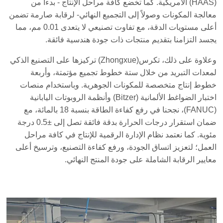
(HAAS) الأمريكية. كما تخضع كافة مراحل الإنتاج - بدءاً من
معالجة المكونات وصولاً إلى التجميع النهائي- لرقابة صارمة تضمن
أعلى مستويات الدقة، مع تفاوت تصنيعي لا يتعدى 0.01 مم، مما
يجسد التزامنا بتقديم منتجات ذات جودة هندسية فائقة.
وعلاوة على ذلك، تكرس(Zhongxue) تركيزها على التصنيع الذكي
لمعدات التبريد من خلال ستة خطوط تجميع مؤتمتة، وأربعة
خطوط إنتاج متخصصة للمكونات الجوهرية. وباستخدام منصات
اختبار الضواغط الألمانية (Bitzer) وأنظمة الروبوتات اليابانية
(FANUC)، نجحنا في رفع كفاءة الطاقة بنسبة 18 بالمائة، مع
ضمان استقرار درجات الحرارة بدقة فائقة تصل إلى ±0.5 درجة
مئوية. كما نعتمد نظام الإدارة الرقمية للإنتاج في كافة مراحل
العمل؛ لتعزيز اتساق الجودة، ورفع كفاءة التصنيع، وترسيخ أعلى
معايير الرقابة الشاملة على جودة المنتج النهائي.