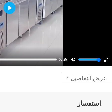
Play
00:25
Mute
En
ful
عرض التفاصيل
استفسار