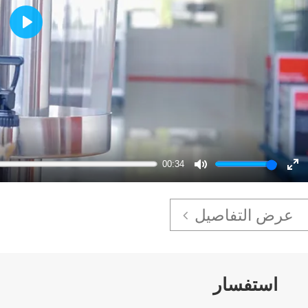
Play
00:34
Mute
En
ful
عرض التفاصيل
استفسار