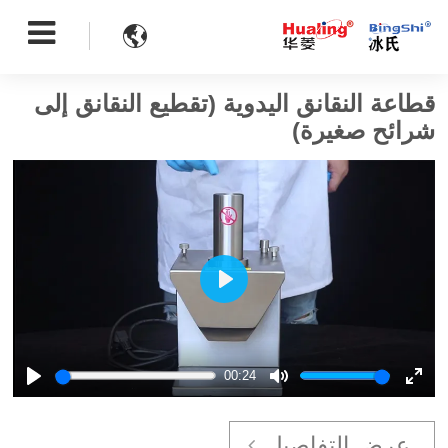

قطاعة النقانق اليدوية (تقطيع النقانق إلى
شرائح صغيرة)
Play
00:24
Play
Mute
Ente
full
عرض التفاصيل