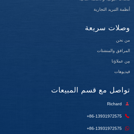
أنظمة التبريد التجارية
وصلات سريعة
من نحن
المرافق والمنشئات
مِن عملاؤنا
فيديوهات
تواصل مع قسم المبيعات
Richard
+86-13931972575
+86-13931972575