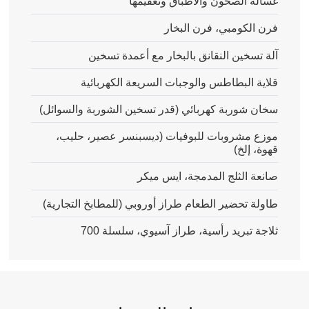
غسالة الصحون والأطباق وتعقيمها
فرن الكومبي، فرن البخار
آلة تسخين النقانق بالبخار مع أعمدة تسخين
قلاية البطاطس والوجبات السريعة الكهربائية
سخان شوربة كهربائي (قدر تسخين الشوربة والسوائل)
موزع مشروبات للبوفيات (ديسبنسر عصير، حليب،
قهوة، إلخ)
صانعة الثلج المدمجة، ايس ميكر
طاولة تحضير الطعام طراز أوروبي (للمطابخ التجارية)
ثلاجة تبريد رأسية، طراز آسيوي، سلسلة 700