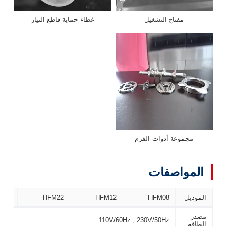
مفتاح التشغيل
غطاء حماية قاطع التيار
مجموعة أدوات الفرم
المواصفات
الموديل
HFM08
HFM12
HFM22
M32
مصدر
110V/60Hz , 230V/50Hz
الطاقة