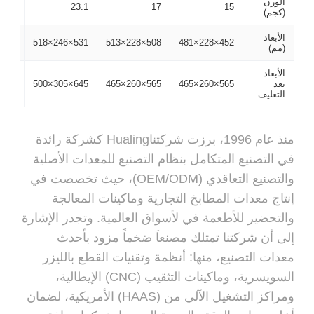
الوزن
25.5
23.1
17
15
(كجم)
الأبعاد
583×270×528
531×246×518
508×228×513
452×228×481
(مم)
الأبعاد
بعد
565×260×465
565×260×465
645×305×500
645×305×500
التغليف
منذ عام 1996، برزت شركتناHualing كشركة رائدة
في التصنيع المتكامل بنظام التصنيع للمعدات الأصلية
والتصنيع التعاقدي (OEM/ODM)، حيث تخصصت في
إنتاج معدات المطابخ التجارية وماكينات المعالجة
والتحضير للأطعمة في لأسواق العالمية. وتجدر الإشارة
إلى أن شركتنا تمتلك مصنعاَ ضخماً مزود بأحدث
معدات التصنيع، منها: أنظمة وتقنيات القطع بالليزر
السويسرية، وماكينات التثقيب (CNC) الإيطالية،
ومراكز التشغيل الآلي من (HAAS) الأمريكية، لضمان