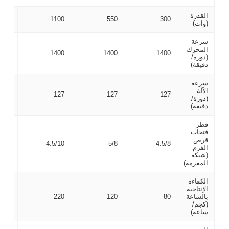
القدرة
1500
1100
550
300
(وات)
سرعة
المحرك
1400
1400
1400
1400
(دورة/
دقيقة)
سرعة
الآلة
102
127
127
127
(دورة/
دقيقة)
قطر
فتحات
قرص
5/10
4.5/10
5/8
4.5/8
الفرم
(شبكة
المفرمة)
الكفاءة
الإنتاجية
بالساعة
80
120
220
320
(كجم/
ساعة)