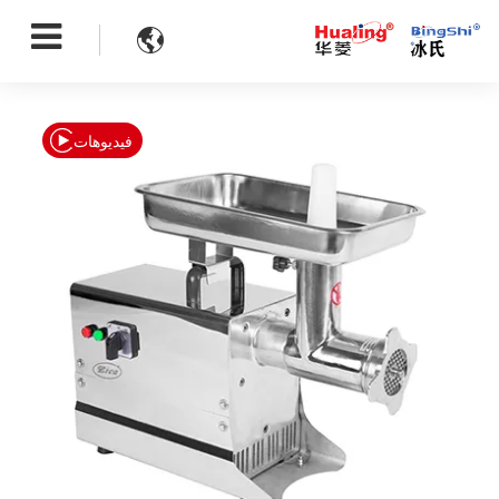

فيديوهات