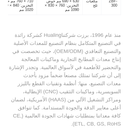
ZBF-
مكعبات
630 × 690 مم حوض
710 × 760 مم حوض
300
ثلج
التخزين: 760 × 830 ×
التخزين: 840 
1090 مم
1020 مم
منذ عام 1996، برزت شركتناHualing كشركة رائدة
في التصنيع المتكامل بنظام التصنيع للمعدات الأصلية
والتصنيع التعاقدي (OEM/ODM)، حيث تخصصت في
إنتاج معدات المطابخ التجارية وماكينات المعالجة
والتحضير للأطعمة في لأسواق العالمية. وتجدر الإشارة
إلى أن شركتنا تمتلك مصنعاَ ضخماً مزود بأحدث
معدات التصنيع، منها: أنظمة وتقنيات القطع بالليزر
السويسرية، وماكينات التثقيب (CNC) الإيطالية،
ومراكز التشغيل الآلي من (HAAS) الأمريكية، لضمان
أعلى معايير الدقة والجودة المستدامة. كما تتوافق
كافة معداتنا بمتطلبات شهادات الجودة العالمية (CE,
ETL, CB, GS, RoHS).