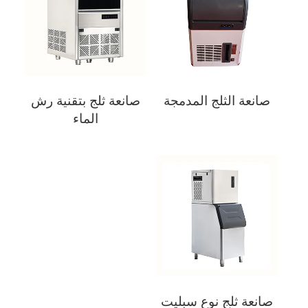
صانعة الثلج المدمجة
صانعة ثلج بتقنية رش
الماء
صانعة ثلج نوع سبليت