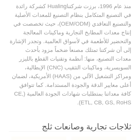
منذ عام 1996، برزت شركتناHualing كشركة رائدة
في التصنيع المتكامل بنظام التصنيع للمعدات الأصلية
والتصنيع التعاقدي (OEM/ODM)، حيث تخصصت في
إنتاج معدات المطابخ التجارية وماكينات المعالجة
والتحضير للأطعمة في لأسواق العالمية. وتجدر الإشارة
إلى أن شركتنا تمتلك مصنعاَ ضخماً مزود بأحدث
معدات التصنيع، منها: أنظمة وتقنيات القطع بالليزر
السويسرية، وماكينات التثقيب (CNC) الإيطالية،
ومراكز التشغيل الآلي من (HAAS) الأمريكية، لضمان
أعلى معايير الدقة والجودة المستدامة. كما تتوافق
كافة معداتنا بمتطلبات شهادات الجودة العالمية (CE,
ETL, CB, GS, RoHS).
ثلاجات تجارية وصانعات ثلج