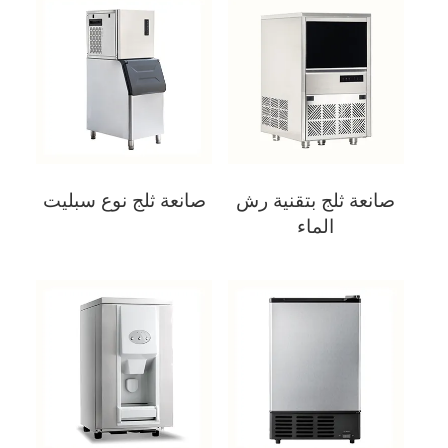
صانعة ثلج بتقنية رش
صانعة ثلج نوع سبليت
الماء