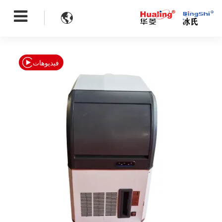

فيديوهات