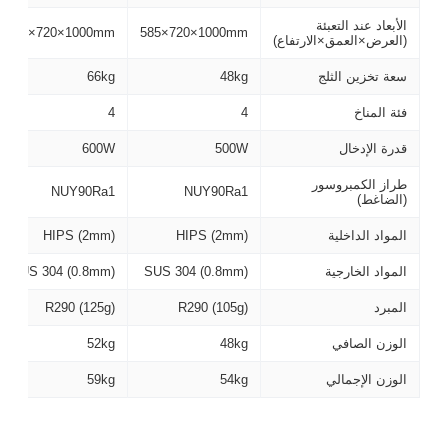
الأبعاد عند التعبئة
690×720×1000mm
585×720×1000mm
(العرض×العمق×الارتفاع)
سعة تخزين الثلج
48kg
66kg
فئة المناخ
4
4
قدرة الإدخال
500W
600W
طراز الكمبروسور
NUY90Ra1
NUY90Ra1
(الضاغط)
المواد الداخلية
HIPS (2mm)
HIPS (2mm)
المواد الخارجية
SUS 304 (0.8mm)
SUS 304 (0.8mm)
المبرد
R290 (105g)
R290 (125g)
الوزن الصافي
48kg
52kg
الوزن الإجمالي
54kg
59kg