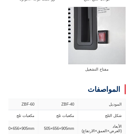
مفتاح التشغيل
المواصفات
الموديل
ZBF-40
ZBF-60
شكل الثلج
مكعبات ثلج
مكعبات ثلج
الأبعاد
610×656×905mm
505×656×905mm
(العرض×العمق×الارتفاع)