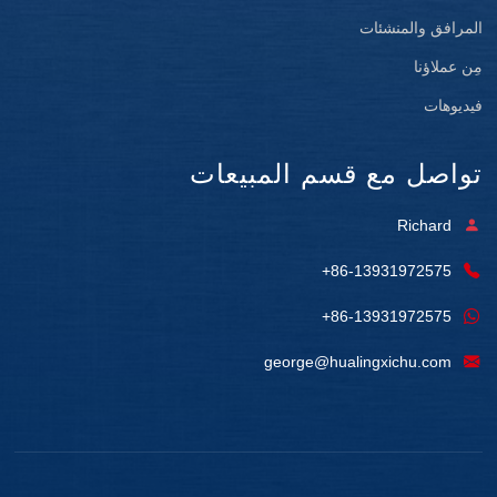
المرافق والمنشئات
مِن عملاؤنا
فيديوهات
تواصل مع قسم المبيعات
Richard
+86-13931972575
+86-13931972575
george@hualingxichu.com