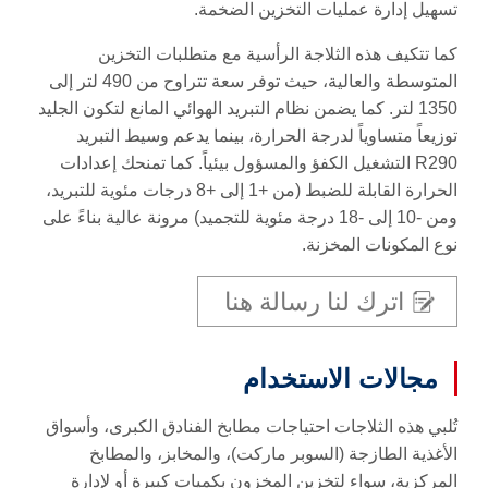
تسهيل إدارة عمليات التخزين الضخمة.
كما تتكيف هذه الثلاجة الرأسية مع متطلبات التخزين
المتوسطة والعالية، حيث توفر سعة تتراوح من 490 لتر إلى
1350 لتر. كما يضمن نظام التبريد الهوائي المانع لتكون الجليد
توزيعاً متساوياً لدرجة الحرارة، بينما يدعم وسيط التبريد
R290 التشغيل الكفؤ والمسؤول بيئياً. كما تمنحك إعدادات
الحرارة القابلة للضبط (من +1 إلى +8 درجات مئوية للتبريد،
ومن -10 إلى -18 درجة مئوية للتجميد) مرونة عالية بناءً على
نوع المكونات المخزنة.
اترك لنا رسالة هنا
مجالات الاستخدام
تُلبي هذه الثلاجات احتياجات مطابخ الفنادق الكبرى، وأسواق
الأغذية الطازجة (السوبر ماركت)، والمخابز، والمطابخ
المركزية، سواء لتخزين المخزون بكميات كبيرة أو لإدارة