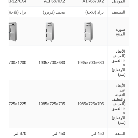
الموديل
A1R6870X2
A1F6870X2
A1R1270X4
التصنيف
براد (ثلاجة)
مجمد (فريزر)
براد (ثلاجة)
صورة
المنتج
الأبعاد
(العرض
× العمق
1200×700×1935
680×700×1935
680×700×1935
×
الارتفاع)
(مم)
الأبعاد
عند
التعبئة
والتغليف
(العرض
705×725×1985
705×725×1985
1225×725×1985
× العمق
×
الارتفاع)
(مم)
السعة
450 لتر
450 لتر
870 لتر