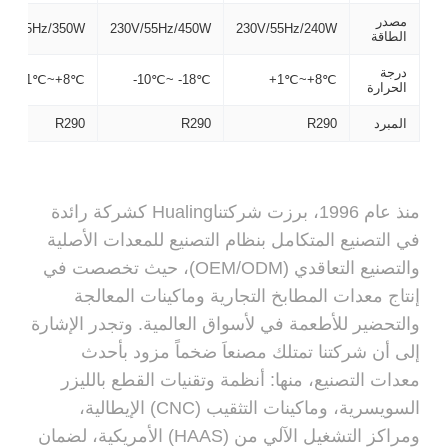
مصدر
0V/55Hz/350W
230V/55Hz/450W
230V/55Hz/240W
الطاقة
درجة
+1℃~+8℃
-10℃~ -18℃
+1℃~+8℃
الحرارة
المبرد
R290
R290
R290
منذ عام 1996، برزت شركتناHualing كشركة رائدة
في التصنيع المتكامل بنظام التصنيع للمعدات الأصلية
والتصنيع التعاقدي (OEM/ODM)، حيث تخصصت في
إنتاج معدات المطابخ التجارية وماكينات المعالجة
والتحضير للأطعمة في لأسواق العالمية. وتجدر الإشارة
إلى أن شركتنا تمتلك مصنعاَ ضخماً مزود بأحدث
معدات التصنيع، منها: أنظمة وتقنيات القطع بالليزر
السويسرية، وماكينات التثقيب (CNC) الإيطالية،
ومراكز التشغيل الآلي من (HAAS) الأمريكية، لضمان