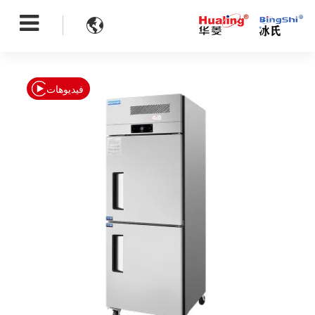

فيديوهات