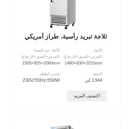
ثلاجة تبريد رأسية، طراز أمريكي
الأبعاد
الأبعاد عند التعبئة
(العرض×العمق×الارتفاع)
(العرض×العمق×الارتفاع)
1505×855×2060mm
1480×830×2010mm
السعة
مصدر الطاقة
1344 لتر
230V/55Hz/550W
اكتشف المزيد