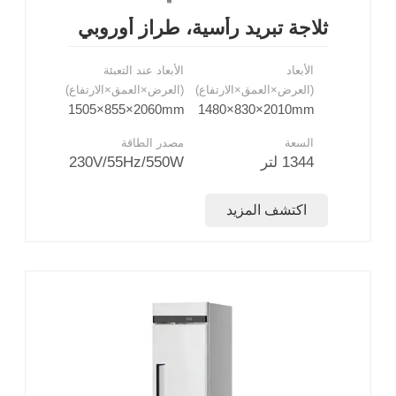
ثلاجة تبريد رأسية، طراز أوروبي
الأبعاد
الأبعاد عند التعبئة
(العرض×العمق×الارتفاع)
(العرض×العمق×الارتفاع)
1505×855×2060mm
1480×830×2010mm
السعة
مصدر الطاقة
1344 لتر
230V/55Hz/550W
اكتشف المزيد