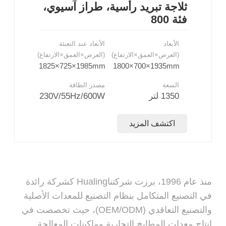
ثلاجة تبريد رأسية، طراز آسيوي،
فئة 800
الأبعاد
الأبعاد عند التعبئة
(العرض×العمق×الارتفاع)
(العرض×العمق×الارتفاع)
1825×725×1985mm
1800×700×1935mm
السعة
مصدر الطاقة
1350 لتر
230V/55Hz/600W
اكتشف المزيد
منذ عام 1996، برزت شركتناHualing كشركة رائدة
في التصنيع المتكامل بنظام التصنيع للمعدات الأصلية
والتصنيع التعاقدي (OEM/ODM)، حيث تخصصت في
إنتاج معدات المطابخ التجارية وماكينات المعالجة