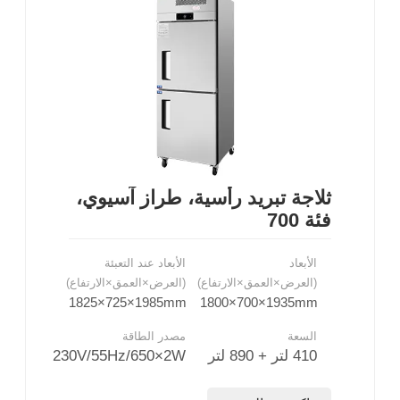
ثلاجة تبريد رأسية، طراز آسيوي،
فئة 700
الأبعاد
الأبعاد عند التعبئة
(العرض×العمق×الارتفاع)
(العرض×العمق×الارتفاع)
1825×725×1985mm
1800×700×1935mm
السعة
مصدر الطاقة
410 لتر + 890 لتر
230V/55Hz/650×2W