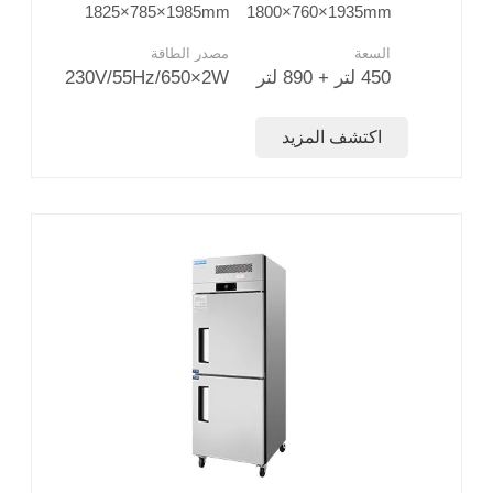
1825×785×1985mm
1800×760×1935mm
السعة
مصدر الطاقة
450 لتر + 890 لتر
230V/55Hz/650×2W
اكتشف المزيد