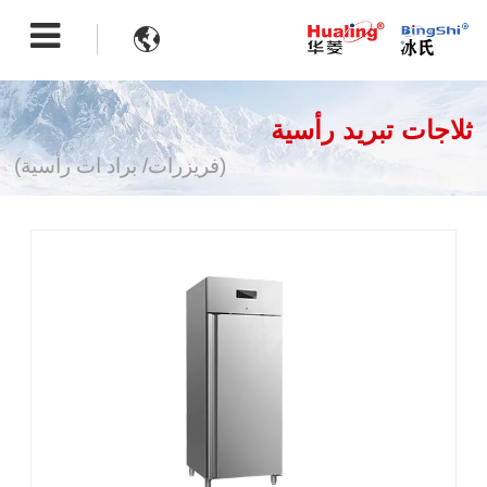

ثلاجات تبريد رأسية
(فريزرات/ براد ات رأسية)