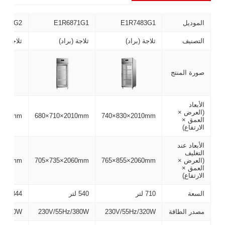
الموديل
E1R7483G1
E1R6871G1
1483G2
التصنيف
ثلاجة (براد)
ثلاجة (براد)
ثلاجة (بر
صورة المنتج
الأبعاد
(العرض ×
2010mm
680×710×2010mm
740×830×2010mm
العمق ×
الارتفاع)
الأبعاد عند
التغليف
(العرض ×
765×855×2060mm
705×735×2060mm
2060mm
العمق ×
الارتفاع)
السعة
710 لتر
540 لتر
1344 لتر
مصدر الطاقة
230V/55Hz/320W
230V/55Hz/380W
Hz/380W