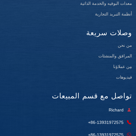
معدات البوفيه والخدمة الذاتية
أنظمة التبريد التجارية
وصلات سريعة
من نحن
المرافق والمنشئات
مِن عملاؤنا
فيديوهات
تواصل مع قسم المبيعات
Richard
+86-13931972575
+86-13931972575