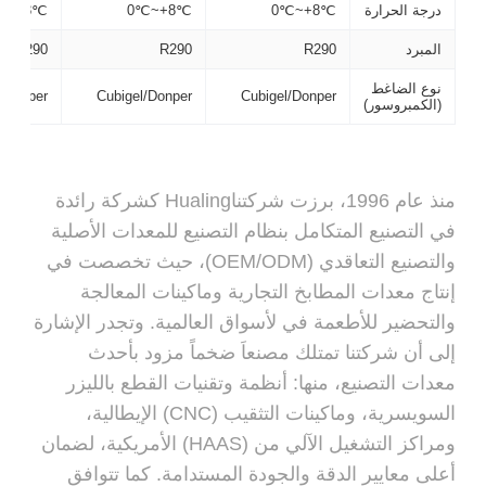
درجة الحرارة
0℃~+8℃
0℃~+8℃
℃~+8℃
المبرد
R290
R290
R290
نوع الضاغط
/Donper
Cubigel/Donper
Cubigel/Donper
(الكمبروسور)
منذ عام 1996، برزت شركتناHualing كشركة رائدة
في التصنيع المتكامل بنظام التصنيع للمعدات الأصلية
والتصنيع التعاقدي (OEM/ODM)، حيث تخصصت في
إنتاج معدات المطابخ التجارية وماكينات المعالجة
والتحضير للأطعمة في لأسواق العالمية. وتجدر الإشارة
إلى أن شركتنا تمتلك مصنعاَ ضخماً مزود بأحدث
معدات التصنيع، منها: أنظمة وتقنيات القطع بالليزر
السويسرية، وماكينات التثقيب (CNC) الإيطالية،
ومراكز التشغيل الآلي من (HAAS) الأمريكية، لضمان
أعلى معايير الدقة والجودة المستدامة. كما تتوافق