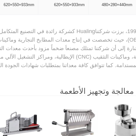
620×550×933mm
620×550×933mm
480×280×440mm
منذ عام 1996، برزت شركتناHualing كشركة رائدة في
(OEM/ODM)، حيث تخصصت في إنتاج معدات المطابخ التجارية وماكي
ارة إلى أن شركتنا تمتلك مصنعاَ ضخماً مزود بأحدث معدات التصن
دامة. كما تتوافق كافة معداتنا بمتطلبات شهادات الجودة العالمية (, CB, GS, RoHS
عالجة وتجهيز الأطعمة