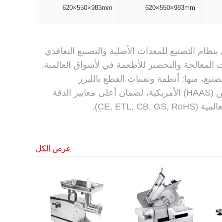
620×550×983mm
620×550×983mm
 التصنيع المتكامل بنظام التصنيع للمعدات الأصلية والتصنيع التعاقدي
نات المعالجة والتحضير للأطعمة في لأسواق العالمية.
يع، منها: أنظمة وتقنيات القطع بالليزر
السويسرية، وماكينات التثقيب (CNC) الإيطالية، ومراكز التشغيل الآلي من (HAAS) الأمريكية، لضمان أعلى معايير الدقة
CE, ETL).
عرض الكل