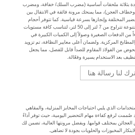
ودة بثلاثة ملحقات أساسية (مضرب السلك/ خفاقة، ومضرب
وخطاف العجن)، مما يمنحك مرونة فائقة في الانتقال بين
ضير المختلفة وإنجازها بسرعة قياسية. كما تتوفر أحجام
أحواض متنوعة تتراوح من 7 لتر إلى 50 لتر، لتناسب كافة مستويات
دءاً من الدفعات الصغيرة وصولاً إلى الكميات الكبيرة في
المطابخ المركزية. ولضمان أعلى معايير النظافة، تم تزويد
بحوض من الفولاذ المقاوم للصدأ قابل للفصل، مما يجعل
نظيف بعد الاستخدام يسيرة وفعّالة.
ترك لنا رسالة هنا
استخدامات الذي يلبي احتياجات المخابز المنزلية، والمقاهي
 صُممت لرفع كفاءة مهام التحضير اليومية، حيث توفر أداءً
 العجائن بمختلف قوامها. وبفضل مرونتها العالية، تضمن لك
بتكار المخبوزات والحلويات بجودة لا تضاهى.