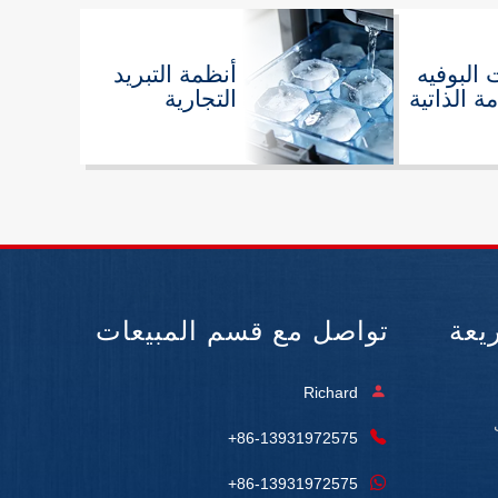
البوفيه
أنظمة التبريد
ة الذاتية
التجارية
يعة
تواصل مع قسم المبيعات
Richard
+86-13931972575
+86-13931972575